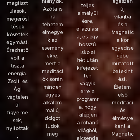
hiányzik.
egészen
megtiszt
teljes
Azóta is
új
ulások,
elmélyül
ha
világba
megerősí
ésre,
tehetem
és a
tések
ellazulásr
elmegye
Magnetic
követték
a, és egy
k az
a kör
egymást.
hosszú
esemény
egyedisé
Érezhető
iskolai
ekre,
gébe
volt a
hét után
mert a
mutatott
tiszta
kifejezet
meditáci
betekint
energia.
ten
ók során
ést.
Zsolti és
vágyik
minden
Életem
Ági
erre a
egyes
első
végtelen
programr
alkalom
meditáci
ül
a, hogy
mal új
ós
figyelme
kilépjen
dolgot
élménye
sek,
a rohanó
tudok
ként a
nyitottak
világból,
meg
Magnetic
,
elcsende