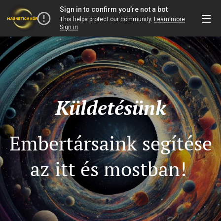
Küldetésünk
Embertársaink segítése
az itt és mostban!