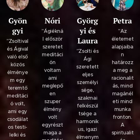
Gyön
Nóri
Györg
Petra
gyi
yi és
"Ágiékná
"Az
l először
Laura
életemet
"Zsoltival
szeretet
alapjaiba
és Ágival
"Zsolti és
meditáci
n
való első
Ági
ón
határozz
közös
szeretett
voltam
a meg a
élménye
eljes
ami
racionalit
m egy
személyi
meglepő
ás, mind
teremtő
sége,
en
magánél
meditáci
szakmai
szuper
eti mind
ó volt,
felkészül
élmény
munka
ami egy
tsége a
volt
fronton.
csodálat
harmonik
egyrészt
A
os testi-
us, igazi
maga a
spiritualit
lelki és
élmenym