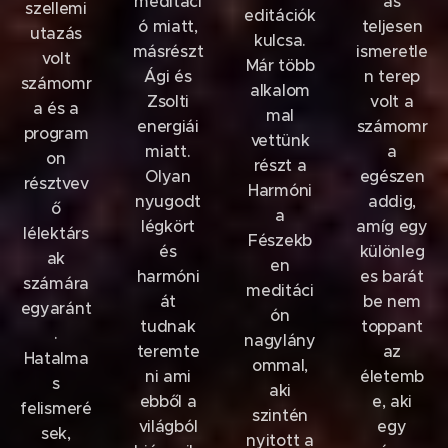
meditáci
ás
szellemi
editációk
ó miatt,
teljesen
utazás
kulcsa.
másrészt
ismeretle
volt
Már több
Ági és
n terep
számomr
alkalom
Zsolti
volt a
a és a
mal
energiái
számomr
program
vettünk
miatt.
a
on
részt a
Olyan
egészen
résztvev
Harmóni
nyugodt
addig,
ő
a
légkört
amíg egy
lélektárs
Fészekb
és
különleg
ak
en
harmóni
es barát
számára
meditáci
át
be nem
egyaránt
ón
tudnak
toppant
.
nagylány
teremte
az
Hatalma
ommal,
ni ami
életemb
s
aki
ebből a
e, aki
felismeré
szintén
világból
egy
sek,
nyitott a