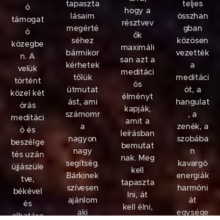
tapaszta
teljes
ó
hogy a
lásaim
összhan
támogat
résztvev
megérté
gban
ó
ők
séhez
közösen
közegbe
maximáli
bármikor
vezették
n. A
san azt a
kérhetek
a
velük
meditáci
tőlük
meditáci
történt
ós
útmutat
ót, a
közel két
élményt
ást, ami
hangulat
órás
kapják,
számomr
, a
meditáci
amit a
a
zenék, a
ó és
leírásban
nagyon
szobába
beszélge
bemutat
nagy
n
tés uzán
nak. Meg
segítsèg.
kavargó
újjászüle
kell
Bárkinek
energiák
tve,
tapaszta
szívesen
harmóni
békével
lni, át
ajánlom
át
és
kell élni,
aki
egysége
elhatáro
mert