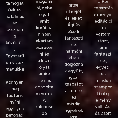
magamr
a Kör
támogat
sítse
ól, néha
teremtés
óak és
elméjét
olyat
élménym
hatalmas
és lelkét.
amit
editációj
az
Ági és
korábba
án
összhan
Zsolti
n nem
vettem
g
fantaszti
akartam
részt,
közöttük
kus
észreven
ami
.
harmóni
ni és
fantaszti
Egyszerű
ában
sokszor
kus,
en vittek
dolgozna
olyat
egyedi
magukka
k együtt,
amire
és
l.
igazi
nem is
minden
Könnyen
csapatot
gondolta
szempon
meg
alkotnak
m volna.
tból új
tudtunk
és
A
élmény
nyílni
mindig
különöse
volt. Ági
egy ilyen
figyelnek
bb
és Zsolti
befogad
arra,