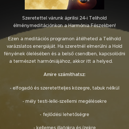
Szeretettel várunk áprilisi 24-i Telihold
élménymeditációnkon a Harmónia Fészekben!
Ezen a meditációs programon átélheted a Telihold
varázslatos energiáját. Ha szeretnél elmerülni a Hold
fényének ölelésében és a belső csendben, kapcsolódni
a természet harmóniájához, akkor itt a helyed. 😊
Amire számíthatsz:
- elfogadó és szeretetteljes közegre, tabuk nélkül
- mély testi-lelki-szellemi megélésekre
- fejlődési lehetőségre
- kellemes illatokra és ízekre