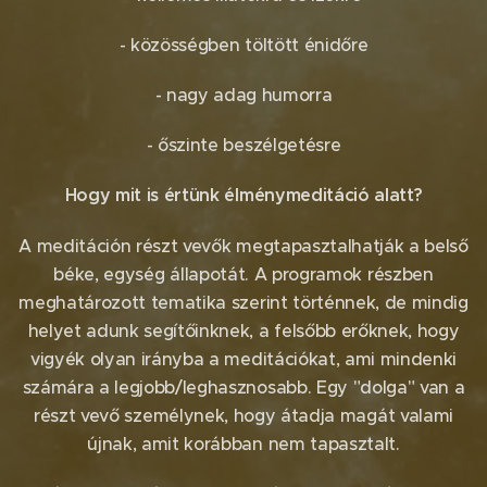
- közösségben töltött énidőre
- nagy adag humorra
- őszinte beszélgetésre
Hogy mit is értünk élménymeditáció alatt?
A meditáción részt vevők megtapasztalhatják a belső
béke, egység állapotát. A programok részben
meghatározott tematika szerint történnek, de mindig
helyet adunk segítőinknek, a felsőbb erőknek, hogy
vigyék olyan irányba a meditációkat, ami mindenki
számára a legjobb/leghasznosabb. Egy "dolga" van a
részt vevő személynek, hogy átadja magát valami
újnak, amit korábban nem tapasztalt.