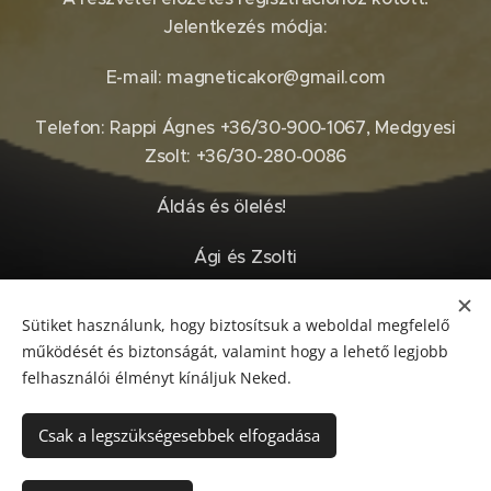
Jelentkezés módja:
E-mail: magneticakor@gmail.com
Telefon: Rappi Ágnes +36/30-900-1067, Medgyesi
Zsolt: +36/30-280-0086
Áldás és ölelés! 😍🫂
Ági és Zsolti
Sütiket használunk, hogy biztosítsuk a weboldal megfelelő
Share
működését és biztonságát, valamint hogy a lehető legjobb
felhasználói élményt kínáljuk Neked.
Csak a legszükségesebbek elfogadása
© 2026 MAGNETICA KÖR