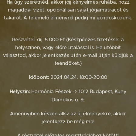
Ha úgy szeretnéd, akkor jöjj kényelmes ruhába, hozz
magaddal vizet, opcionálisan saját jógamatracot és
takarót. A felemelő élményről pedig mi gondoskodunk.
😉
Részvételi díj: 5.000 Ft (Készpénzes fizetéssel a
helyszínen, vagy előre utalással is. Ha utóbbit
választod, akkor jelentkezés után e-mail útján küldjük a
teendőket.)
Időpont:
2024.04.24. 18:00-20:00
Helyszín:
Harmónia Fészek -> 1012 Budapest, Kuny
Domokos u. 9.
Amennyiben készen állsz az új élményekre, akkor
jelentkezz be még ma!
A részvétel előzetes regisztrációhoz kötött!