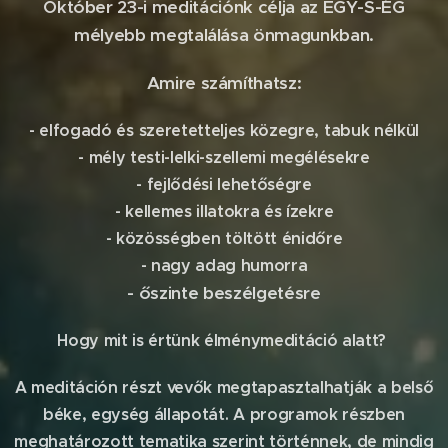
Október 23-i meditációnk célja az EGY-S-ÉG
mélyebb megtalálása önmagunkban.
Amire számíthatsz:
- elfogadó és szeretetteljes közegre, tabuk nélkül
- mély testi-lelki-szellemi megélésekre
- fejlődési lehetőségre
- kellemes illatokra és ízekre
- közösségben töltött énidőre
- nagy adag humorra
- őszinte beszélgetésre
Hogy mit is értünk élménymeditáció alatt?
A meditáción részt vevők megtapasztalhatják a belső
béke, egység állapotát. A programok részben
meghatározott tematika szerint történnek, de mindig