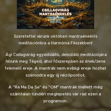
Szeretettel várunk októberi mantraéneklős
meditációnkra a Harmónia Fészekben!
Ági Csillagvirág egyedülálló, debütáló meditációjára
hívunk meg Téged, ahol főszerepben az ének/zene
A mantrák nem evilági ereje hozhat
felemelő ereje.
számodra egy új nézőpontot.
A "Ra Ma Da Sa" és "OM" mantrák mellett még
számtalan tündéri meglepetés vár rád ezen a
programon.