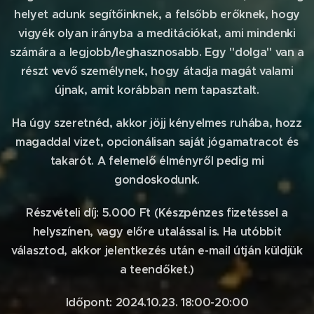
helyet adunk segítőinknek, a felsőbb erőknek, hogy
vigyék olyan irányba a meditációkat, ami mindenki
számára a legjobb/leghasznosabb. Egy "dolga" van a
részt vevő személynek, hogy átadja magát valami
újnak, amit korábban nem tapasztalt.
Ha úgy szeretnéd, akkor jöjj kényelmes ruhába, hozz
magaddal vizet, opcionálisan saját jógamatracot és
takarót. A felemelő élményről pedig mi
gondoskodunk.
Részvételi díj: 5.000 Ft (Készpénzes fizetéssel a
helyszínen, vagy előre utalással is. Ha utóbbit
választod, akkor jelentkezés után e-mail útján küldjük
a teendőket.)
Időpont: 2024.10.23. 18:00-20:00