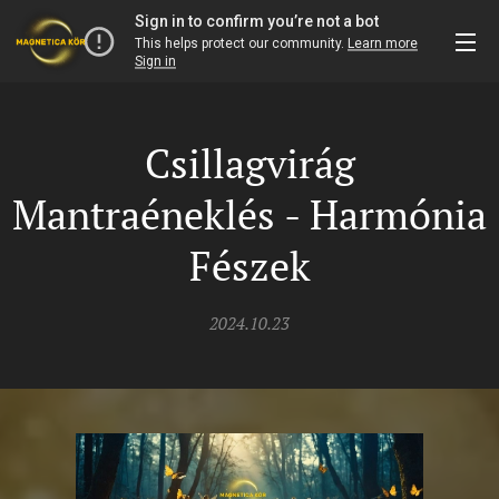
Csillagvirág
Mantraéneklés - Harmónia
Fészek
2024.10.23