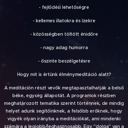
- fejlődési lehetőségre
- kellemes illatokra és ízekre
- közösségben töltött énidőre
- nagy adag humorra
- őszinte beszélgetésre
Hogy mit is értünk élménymeditáció alatt?
A meditáción részt vevők megtapasztalhatják a belső
béke, egység állapotát. A programok részben
meghatározott tematika szerint történnek, de mindig
helyet adunk segítőinknek, a felsőbb erőknek, hogy
vigyék olyan irányba a meditációkat, ami mindenki
számára a legjobb/leghasznosabb. Egy "dolga" van a