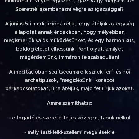
működését. Milyen egyszerű, igaz? Vagy mégsem az?
Szeretnél szembenézni végre az igazsággal?
A június 5-i meditációnk célja, hogy átéljük az egység
állapotát annak érdekében, hogy mélyebben
megismerjük valós működésünket, és egy harmonikus,
boldog életet élhessünk. Pont olyat, amilyet
megérdemlünk, immáron felszabadultan!
A meditációban segítségünkre lesznek férfi és női
archetípusok, "megidézünk" korábbi
párkapcsolatokat, újra átéljük, majd felülírjuk azokat.
Amire számíthatsz:
- elfogadó és szeretetteljes közegre, tabuk nélkül
- mély testi-lelki-szellemi megélésekre