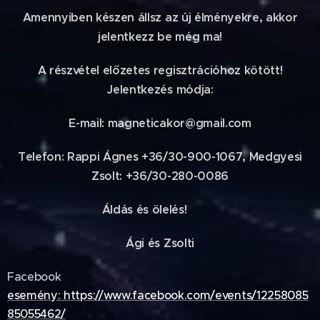
Amennyiben készen állsz az új élményekre, akkor
jelentkezz be még ma!
A részvétel előzetes regisztrációhoz kötött!
Jelentkezés módja:
E-mail: magneticakor@gmail.com
Telefon: Rappi Ágnes +36/30-900-1067, Medgyesi
Zsolt: +36/30-280-0086
Áldás és ölelés! ❤️🫂
Ági és Zsolti
Facebook
esemény: https://www.facebook.com/events/12258085
85055462/