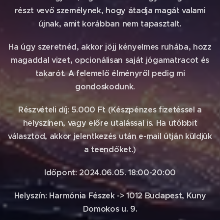
részt vevő személynek, hogy átadja magát valami
újnak, amit korábban nem tapasztalt.
Ha úgy szeretnéd, akkor jöjj kényelmes ruhába, hozz
magaddal vizet, opcionálisan saját jógamatracot és
takarót. A felemelő élményről pedig mi
gondoskodunk.😉
Részvételi díj: 5.000 Ft (Készpénzes fizetéssel a
helyszínen, vagy előre utalással is. Ha utóbbit
választod, akkor jelentkezés után e-mail útján küldjük
a teendőket.)
Időpont: 2024.06.05. 18:00-20:00
Helyszín: Harmónia Fészek -> 1012 Budapest, Kuny
Domokos u. 9.